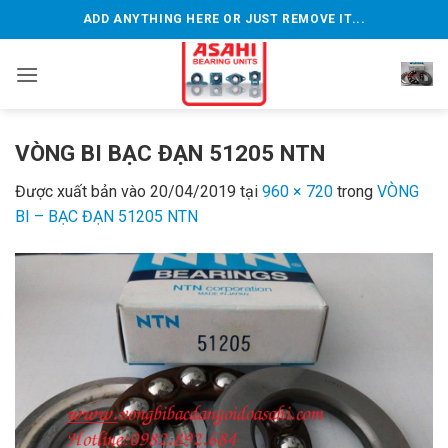
Bỏ
ADD ANYTHING HERE OR JUST REMOVE IT...
qua
nội
dung
VÒNG BI BẠC ĐẠN 51205 NTN
Được xuất bản vào
20/04/2019
tại
960 × 720
trong
VÒNG
BI – BẠC ĐẠN 51205 NTN