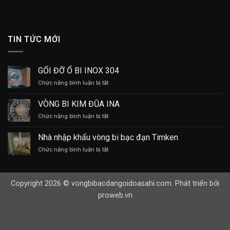
TIN TỨC MỚI
GỐI ĐỠ Ổ BI INOX 304
ở
Chức năng bình luận bị tắt
GỐI
ĐỠ
VÒNG BI KIM ĐŨA INA
Ổ
ở
Chức năng bình luận bị tắt
BI
VÒNG
INOX
BI
304
Nhà nhập khẩu vòng bi bạc đạn Timken
KIM
ở
Chức năng bình luận bị tắt
ĐŨA
Nhà
INA
nhập
khẩu
Copyright 2026 © vongbibacdangoidoasahi.com. Phát triển bởi
vòng
bi
proweb.vn
bạc
đạn
Timken