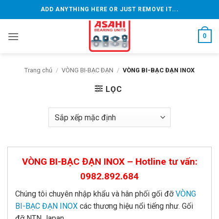
Bỏ
ADD ANYTHING HERE OR JUST REMOVE IT...
qua
nội
0
dung
Trang chủ
/
VÒNG BI-BẠC ĐẠN
/
VÒNG BI-BẠC ĐẠN INOX
LỌC
VÒNG BI-BẠC ĐẠN INOX
– Hotline tư vấn:
0982.892.684
Chúng tôi chuyên nhập khẩu và hân phối gối đỡ
VÒNG
BI-BẠC ĐẠN INOX
các thương hiệu nổi tiếng như. Gối
đỡ NTN Japan,