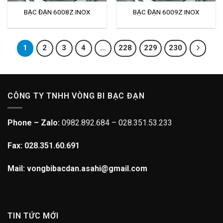
BẠC ĐẠN 6008Z INOX
BẠC ĐẠN 6009Z INOX
1
2
3
4
…
228
229
230
CÔNG TY TNHH VÒNG BI BẠC ĐẠN
Phone – Zalo:
0982.892.684 – 028.351.53.233
Fax: 028.351.60.691
Mail: vongbibacdan.asahi@gmail.com
TIN TỨC MỚI