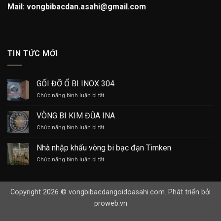
Mail: vongbibacdan.asahi@gmail.com
TIN TỨC MỚI
GỐI ĐỠ Ổ BI INOX 304
ở
Chức năng bình luận bị tắt
GỐI
ĐỠ
VÒNG BI KIM ĐŨA INA
Ổ
ở
Chức năng bình luận bị tắt
BI
VÒNG
INOX
BI
304
Nhà nhập khẩu vòng bi bạc đạn Timken
KIM
ở
Chức năng bình luận bị tắt
ĐŨA
Nhà
INA
nhập
khẩu
Copyright 2026 © vongbibacdangoidoasahi.com. Phát triển bởi
vòng
bi
proweb.vn
bạc
đạn