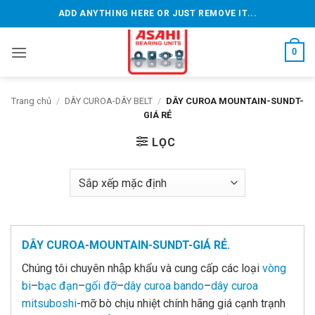
Bỏ
ADD ANYTHING HERE OR JUST REMOVE IT...
qua
nội
0
dung
Trang chủ
/
DÂY CUROA-DÂY BELT
/
DÂY CUROA MOUNTAIN-SUNDT-
GIÁ RẺ
LỌC
DÂY CUROA-MOUNTAIN-SUNDT-GIÁ RẺ.
Chúng tôi chuyên nhập khẩu và cung cấp các loại
vòng
bi
–
bạc đạn
–
gối đỡ
–
dây curoa bando
–
dây curoa
mitsuboshi
-mỡ bò chịu nhiệt chính hãng giá cạnh trạnh