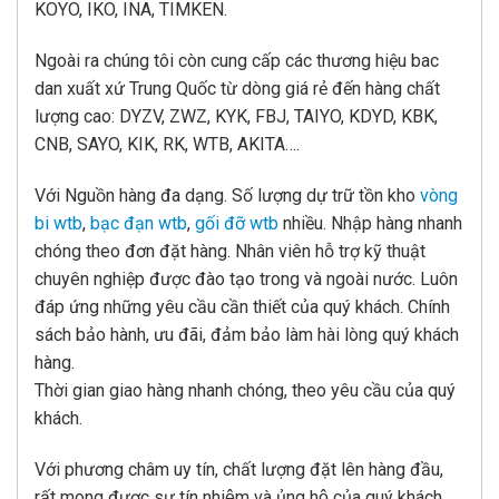
KOYO, IKO, INA, TIMKEN.
Ngoài ra chúng tôi còn cung cấp các thương hiệu bac
dan xuất xứ Trung Quốc từ dòng giá rẻ đến hàng chất
lượng cao: DYZV, ZWZ, KYK, FBJ, TAIYO, KDYD, KBK,
CNB, SAYO, KIK, RK, WTB, AKITA….
Với Nguồn hàng đa dạng. Số lượng dự trữ tồn kho
vòng
bi wtb
,
bạc đạn wtb
,
gối đỡ wtb
nhiều. Nhập hàng nhanh
chóng theo đơn đặt hàng. Nhân viên hỗ trợ kỹ thuật
chuyên nghiệp được đào tạo trong và ngoài nước. Luôn
đáp ứng những yêu cầu cần thiết của quý khách. Chính
sách bảo hành, ưu đãi, đảm bảo làm hài lòng quý khách
hàng.
Thời gian giao hàng nhanh chóng, theo yêu cầu của quý
khách.
Với phương châm uy tín, chất lượng đặt lên hàng đầu,
rất mong được sự tín nhiệm và ủng hộ của quý khách