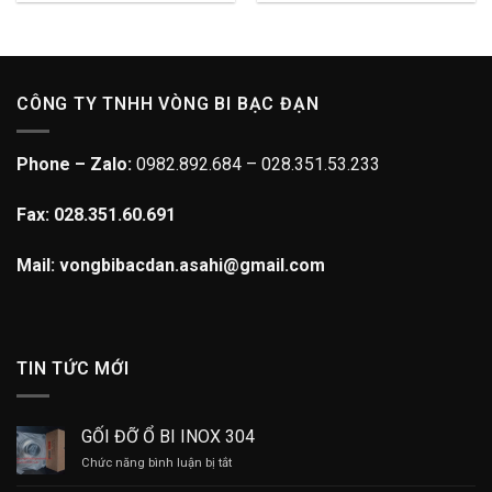
CÔNG TY TNHH VÒNG BI BẠC ĐẠN
Phone – Zalo:
0982.892.684 – 028.351.53.233
Fax: 028.351.60.691
Mail: vongbibacdan.asahi@gmail.com
TIN TỨC MỚI
GỐI ĐỠ Ổ BI INOX 304
ở
Chức năng bình luận bị tắt
GỐI