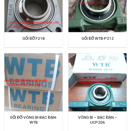
GỐI ĐỠ F218
GỐI ĐỠ WTB-P212
GỐI ĐỠ-VÒNG BI-BẠC ĐẠN-
VÒNG BI – BẠC ĐẠN –
WTB
UCP206