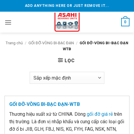
Bỏ
ADD ANYTHING HERE OR JUST REMOVE IT...
qua
nội
0
dung
Trang chủ
/
GỐI ĐỠ-VÒNG BI-BẠC ĐẠN
/
GỐI ĐỠ-VÒNG BI-BẠC ĐẠN
WTB
LỌC
GỐI ĐỠ-VÒNG BI-BẠC ĐẠN-WTB
Thương hiệu xuất xứ từ CHINA. Dòng
gối đỡ giá rẻ
trên
thị trường. Là đơn vị nhập khẩu và cung cấp các loại gối
đỡ ổ bi JIB, GLH, FBJ, NIS, KG, FYH, FAG, NSK, NTN,