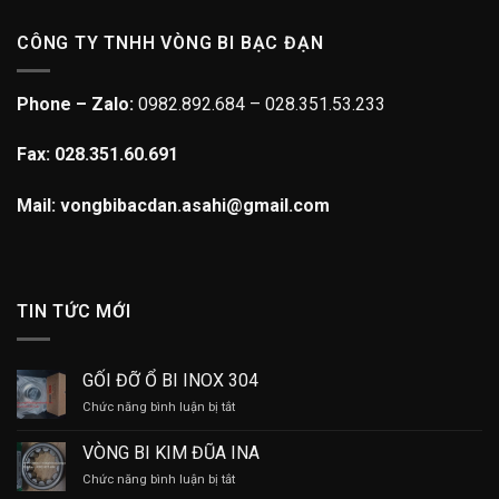
CÔNG TY TNHH VÒNG BI BẠC ĐẠN
Phone – Zalo:
0982.892.684 – 028.351.53.233
Fax: 028.351.60.691
Mail: vongbibacdan.asahi@gmail.com
TIN TỨC MỚI
GỐI ĐỠ Ổ BI INOX 304
ở
Chức năng bình luận bị tắt
GỐI
ĐỠ
VÒNG BI KIM ĐŨA INA
Ổ
ở
Chức năng bình luận bị tắt
BI
VÒNG