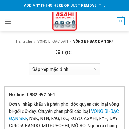
Bỏ
ADD ANYTHING HERE OR JUST REMOVE IT...
qua
nội
0
dung
Trang chủ
/
VÒNG BI-BẠC ĐẠN
/
VÒNG BI-BẠC ĐẠN SKF
LỌC
Hotline: 0982.892.684
Đơn vị nhập khẩu và phân phối độc quyền các loại vòng
bi-gối đỡ-dây. Chuyên phân phối các loại
VÒNG BI-BẠC
ĐẠN SKF
, NSK, NTN, FAG, IKO, KOYO, ASAHI, FYH, DÂY
CUROA BANDO, MITSUBOSHI, MỠ BÒ. Ngòai ra chúng