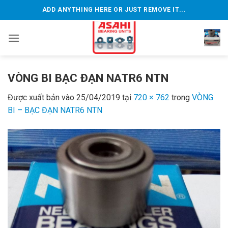
Bỏ
ADD ANYTHING HERE OR JUST REMOVE IT...
qua
nội
dung
VÒNG BI BẠC ĐẠN NATR6 NTN
Được xuất bản vào
25/04/2019
tại
720 × 762
trong
VÒNG
BI – BẠC ĐẠN NATR6 NTN