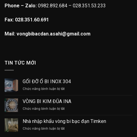
Phone – Zalo:
0982.892.684 – 028.351.53.233
Fax: 028.351.60.691
Mail: vongbibacdan.asahi@gmail.com
TIN TỨC MỚI
GỐI ĐỠ Ổ BI INOX 304
ở
Chức năng bình luận bị tắt
GỐI
ĐỠ
VÒNG BI KIM ĐŨA INA
Ổ
ở
Chức năng bình luận bị tắt
BI
VÒNG
INOX
BI
304
Nhà nhập khẩu vòng bi bạc đạn Timken
KIM
ở
Chức năng bình luận bị tắt
ĐŨA
Nhà
INA