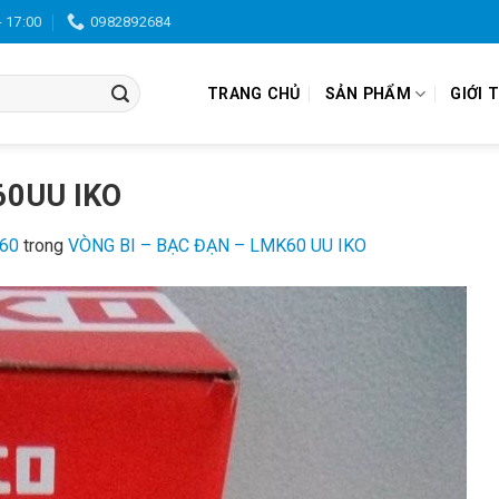
- 17:00
0982892684
TRANG CHỦ
SẢN PHẨM
GIỚI 
60UU IKO
960
trong
VÒNG BI – BẠC ĐẠN – LMK60 UU IKO