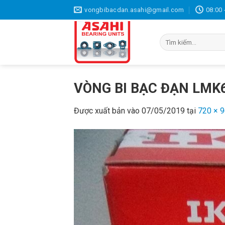
Bỏ
vongbibacdan.asahi@gmail.com
08:00 
qua
nội
Tìm
dung
kiếm:
VÒNG BI BẠC ĐẠN LMK
Được xuất bản vào
07/05/2019
tại
720 × 