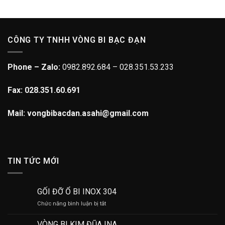
CÔNG TY TNHH VÒNG BI BẠC ĐẠN
Phone – Zalo:
0982.892.684 – 028.351.53.233
Fax: 028.351.60.691
Mail: vongbibacdan.asahi@gmail.com
TIN TỨC MỚI
GỐI ĐỠ Ổ BI INOX 304
ở
Chức năng bình luận bị tắt
GỐI
ĐỠ
VÒNG BI KIM ĐŨA INA