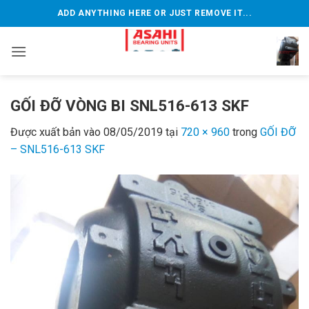
Bỏ
ADD ANYTHING HERE OR JUST REMOVE IT...
qua
nội
dung
GỐI ĐỠ VÒNG BI SNL516-613 SKF
Được xuất bản vào
08/05/2019
tại
720 × 960
trong
GỐI ĐỠ
– SNL516-613 SKF