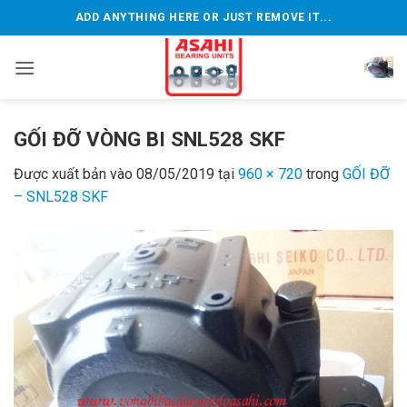
Bỏ
ADD ANYTHING HERE OR JUST REMOVE IT...
qua
nội
dung
GỐI ĐỠ VÒNG BI SNL528 SKF
Được xuất bản vào
08/05/2019
tại
960 × 720
trong
GỐI ĐỠ
– SNL528 SKF