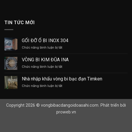
TIN TỨC MỚI
GỐI ĐỠ Ổ BI INOX 304
ở
Chức năng bình luận bị tắt
GỐI
ĐỠ
VÒNG BI KIM ĐŨA INA
Ổ
ở
Chức năng bình luận bị tắt
BI
VÒNG
INOX
BI
304
Nhà nhập khẩu vòng bi bạc đạn Timken
KIM
ở
Chức năng bình luận bị tắt
ĐŨA
Nhà
INA
nhập
khẩu
Copyright 2026 © vongbibacdangoidoasahi.com. Phát triển bởi
vòng
bi
proweb.vn
bạc
đạn
Timken