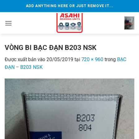
Bỏ
ADD ANYTHING HERE OR JUST REMOVE IT...
qua
nội
dung
VÒNG BI BẠC ĐẠN B203 NSK
Được xuất bản vào
20/05/2019
tại
720 × 960
trong
BẠC
ĐẠN – B203 NSK