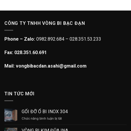
CÔNG TY TNHH VÒNG BI BẠC ĐẠN
Phone – Zalo:
0982.892.684 – 028.351.53.233
Fax: 028.351.60.691
Mail: vongbibacdan.asahi@gmail.com
TIN TỨC MỚI
GỐI ĐỠ Ổ BI INOX 304
ở
Chức năng bình luận bị tắt
GỐI
ĐỠ
VÒNG BI KIM ĐŨA INA