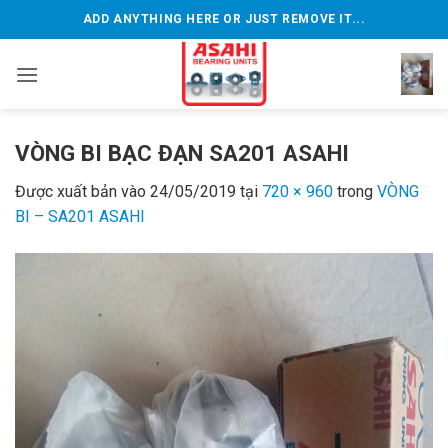
Bỏ
ADD ANYTHING HERE OR JUST REMOVE IT...
qua
nội
dung
VÒNG BI BẠC ĐẠN SA201 ASAHI
Được xuất bản vào
24/05/2019
tại
720 × 960
trong
VÒNG
BI – SA201 ASAHI