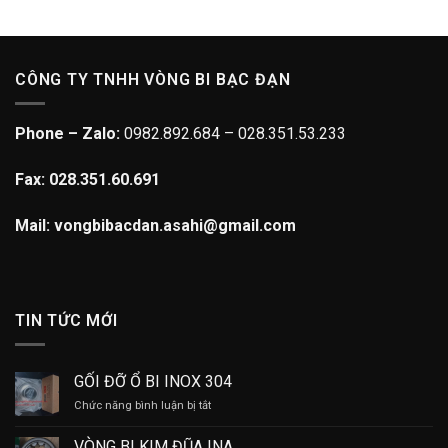
CÔNG TY TNHH VÒNG BI BẠC ĐẠN
Phone – Zalo:
0982.892.684 – 028.351.53.233
Fax: 028.351.60.691
Mail: vongbibacdan.asahi@gmail.com
TIN TỨC MỚI
GỐI ĐỠ Ổ BI INOX 304
ở
Chức năng bình luận bị tắt
GỐI
ĐỠ
VÒNG BI KIM ĐŨA INA