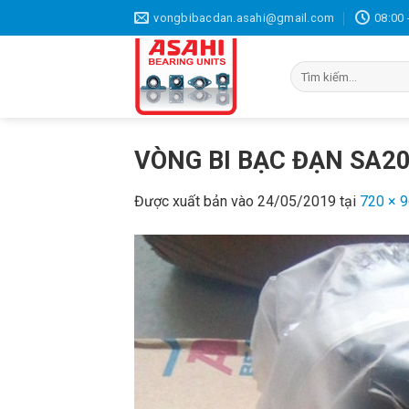
Bỏ
vongbibacdan.asahi@gmail.com
08:00 
qua
nội
Tìm
dung
kiếm:
VÒNG BI BẠC ĐẠN SA2
Được xuất bản vào
24/05/2019
tại
720 × 