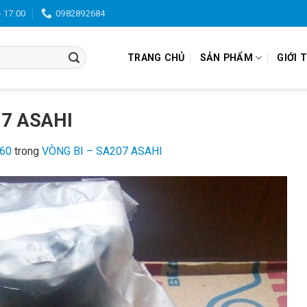
- 17:00
0982892684
TRANG CHỦ
SẢN PHẨM
GIỚI 
07 ASAHI
960
trong
VÒNG BI – SA207 ASAHI