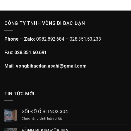
CÔNG TY TNHH VÒNG BI BẠC ĐẠN
Phone – Zalo:
0982.892.684 – 028.351.53.233
Fax: 028.351.60.691
Mail: vongbibacdan.asahi@gmail.com
TIN TỨC MỚI
GỐI ĐỠ Ổ BI INOX 304
ở
Chức năng bình luận bị tắt
GỐI
ĐỠ
VÒNG BI KIM ĐŨA INA