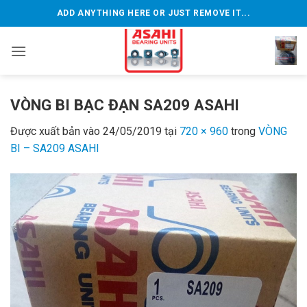
Bỏ
ADD ANYTHING HERE OR JUST REMOVE IT...
qua
nội
dung
VÒNG BI BẠC ĐẠN SA209 ASAHI
Được xuất bản vào
24/05/2019
tại
720 × 960
trong
VÒNG
BI – SA209 ASAHI