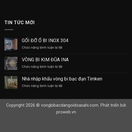
TIN TỨC MỚI
GỐI ĐỠ Ổ BI INOX 304
ở
Chức năng bình luận bị tắt
GỐI
ĐỠ
VÒNG BI KIM ĐŨA INA
Ổ
ở
Chức năng bình luận bị tắt
BI
VÒNG
INOX
BI
304
Nhà nhập khẩu vòng bi bạc đạn Timken
KIM
ở
Chức năng bình luận bị tắt
ĐŨA
Nhà
INA
nhập
khẩu
Copyright 2026 © vongbibacdangoidoasahi.com. Phát triển bởi
vòng
bi
proweb.vn
bạc
đạn
Timken