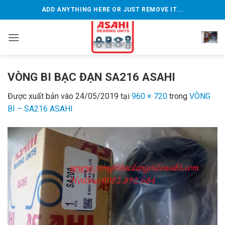
Bỏ
ADD ANYTHING HERE OR JUST REMOVE IT...
qua
nội
dung
VÒNG BI BẠC ĐẠN SA216 ASAHI
Được xuất bản vào
24/05/2019
tại
960 × 720
trong
VÒNG
BI – SA216 ASAHI