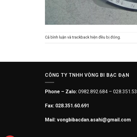
Cả bình luận và trackback hiện đều bị đóng.
CÔNG TY TNHH VÒNG BI BẠC ĐẠN
Phone – Zalo:
0982.892.684 – 028.351.53
Fax: 028.351.60.691
Mail: vongbibacdan.asahi@gmail.com