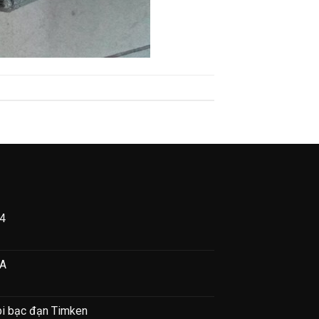
04
I
Ỡ
NA
ÒNG
OX
4
bi bạc đạn Timken
M