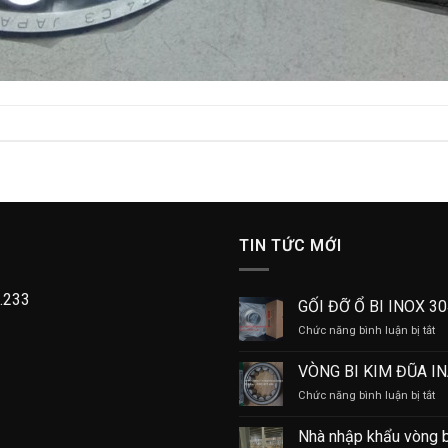
TIN TỨC MỚI
.233
GỐI ĐỠ Ổ BI INOX 3
ở
Chức năng bình luận bị tắt
GỐ
Đ
VÒNG BI KIM ĐŨA I
Ổ
ở
Chức năng bình luận bị tắt
BI
V
IN
BI
30
Nhà nhập khẩu vòng 
KI