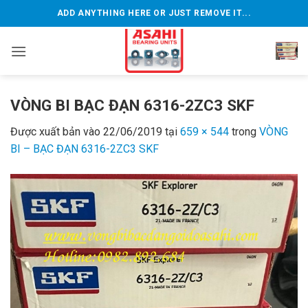
Bỏ
ADD ANYTHING HERE OR JUST REMOVE IT...
qua
nội
dung
VÒNG BI BẠC ĐẠN 6316-2ZC3 SKF
Được xuất bản vào
22/06/2019
tại
659 × 544
trong
VÒNG
BI – BẠC ĐẠN 6316-2ZC3 SKF