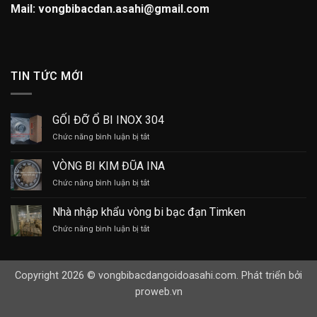
Mail: vongbibacdan.asahi@gmail.com
TIN TỨC MỚI
GỐI ĐỠ Ổ BI INOX 304
ở
Chức năng bình luận bị tắt
GỐI
ĐỠ
VÒNG BI KIM ĐŨA INA
Ổ
ở
Chức năng bình luận bị tắt
BI
VÒNG
INOX
BI
304
Nhà nhập khẩu vòng bi bạc đạn Timken
KIM
ở
Chức năng bình luận bị tắt
ĐŨA
Nhà
INA
nhập
khẩu
Copyright 2026 © vongbibacdangoidoasahi.com. Phát triển bởi
vòng
bi
proweb.vn
bạc
đạn