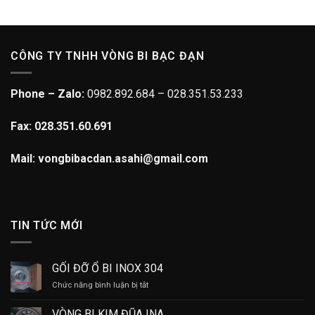
CÔNG TY TNHH VÒNG BI BẠC ĐẠN
Phone – Zalo:
0982.892.684 – 028.351.53.233
Fax: 028.351.60.691
Mail: vongbibacdan.asahi@gmail.com
TIN TỨC MỚI
GỐI ĐỠ Ổ BI INOX 304
ở
Chức năng bình luận bị tắt
GỐI
ĐỠ
VÒNG BI KIM ĐŨA INA