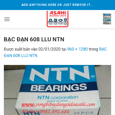
Bỏ
ADD ANYTHING HERE OR JUST REMOVE IT...
qua
nội
dung
BẠC ĐẠN 608 LLU NTN
Được xuất bản vào
02/01/2020
tại
960 × 1280
trong
BẠC
ĐẠN 608 LLU NTN