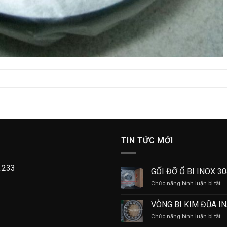
TIN TỨC MỚI
.233
GỐI ĐỠ Ổ BI INOX 3
ở
Chức năng bình luận bị tắt
GỐ
Đ
VÒNG BI KIM ĐŨA I
Ổ
ở
Chức năng bình luận bị tắt
BI
V
IN