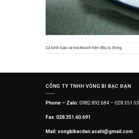
Cả bình luận và trackback hiện đều bị đóng.
CÔNG TY TNHH VÒNG BI BẠC ĐẠN
Phone – Zalo:
0982.892.684 – 028.351.53
Fax: 028.351.60.691
Mail: vongbibacdan.asahi@gmail.com