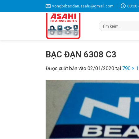
Bỏ
vongbibacdan.asahi@gmail.com
08:00 
qua
nội
Tìm
dung
kiếm:
BẠC ĐẠN 6308 C3
Được xuất bản vào
02/01/2020
tại
790 × 