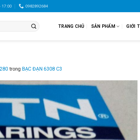
- 17:00
0982892684
TRANG CHỦ
SẢN PHẨM
GIỚI 
1280
trong
BẠC ĐẠN 6308 C3