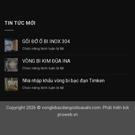
TIN TỨC MỚI
GỐI ĐỠ Ổ BI INOX 304
ở
Chức năng bình luận bị tắt
GỐI
ĐỠ
VÒNG BI KIM ĐŨA INA
Ổ
ở
Chức năng bình luận bị tắt
BI
VÒNG
INOX
BI
304
Nhà nhập khẩu vòng bi bạc đạn Timken
KIM
ở
Chức năng bình luận bị tắt
ĐŨA
Nhà
INA
nhập
khẩu
Copyright 2026 © vongbibacdangoidoasahi.com. Phát triển bởi
vòng
bi
proweb.vn
bạc
đạn
Timken