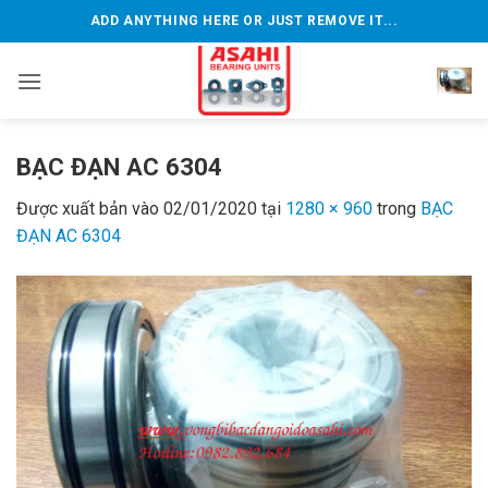
Bỏ
ADD ANYTHING HERE OR JUST REMOVE IT...
qua
nội
dung
BẠC ĐẠN AC 6304
Được xuất bản vào
02/01/2020
tại
1280 × 960
trong
BẠC
ĐẠN AC 6304