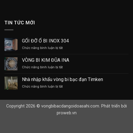
TIN TỨC MỚI
GỐI ĐỠ Ổ BI INOX 304
ở
Chức năng bình luận bị tắt
GỐI
ĐỠ
VÒNG BI KIM ĐŨA INA
Ổ
ở
Chức năng bình luận bị tắt
BI
VÒNG
INOX
BI
304
Nhà nhập khẩu vòng bi bạc đạn Timken
KIM
ở
Chức năng bình luận bị tắt
ĐŨA
Nhà
INA
nhập
khẩu
Copyright 2026 © vongbibacdangoidoasahi.com. Phát triển bởi
vòng
bi
proweb.vn
bạc
đạn
Timken