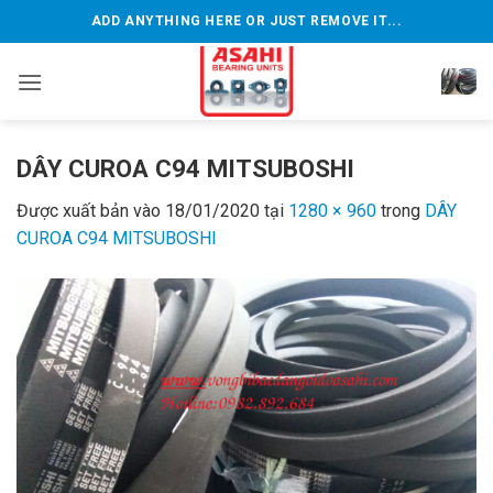
Bỏ
ADD ANYTHING HERE OR JUST REMOVE IT...
qua
nội
dung
DÂY CUROA C94 MITSUBOSHI
Được xuất bản vào
18/01/2020
tại
1280 × 960
trong
DÂY
CUROA C94 MITSUBOSHI