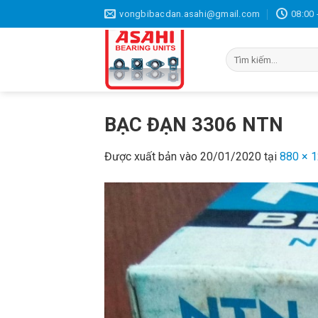
Bỏ
vongbibacdan.asahi@gmail.com
08:00 
qua
nội
Tìm
dung
kiếm:
BẠC ĐẠN 3306 NTN
Được xuất bản vào
20/01/2020
tại
880 × 