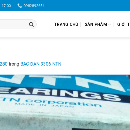
- 17:00
0982892684
TRANG CHỦ
SẢN PHẨM
GIỚI 
1280
trong
BẠC ĐẠN 3306 NTN