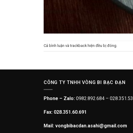
Cả bình luận và trackback hiện đều bị đóng.
CÔNG TY TNHH VÒNG BI BẠC ĐẠN
Phone – Zalo:
0982.892.684 – 028.351.53
Fax: 028.351.60.691
Mail: vongbibacdan.asahi@gmail.com