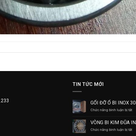
TIN TỨC MỚI
.233
GỐI ĐỠ Ổ BI INOX 3
ở
Chức năng bình luận bị tắt
GỐ
Đ
VÒNG BI KIM ĐŨA I
Ổ
ở
Chức năng bình luận bị tắt
BI
V
IN