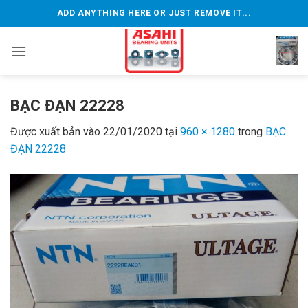
Bỏ
ADD ANYTHING HERE OR JUST REMOVE IT...
qua
nội
dung
BẠC ĐẠN 22228
Được xuất bản vào
22/01/2020
tại
960 × 1280
trong
BẠC
ĐẠN 22228