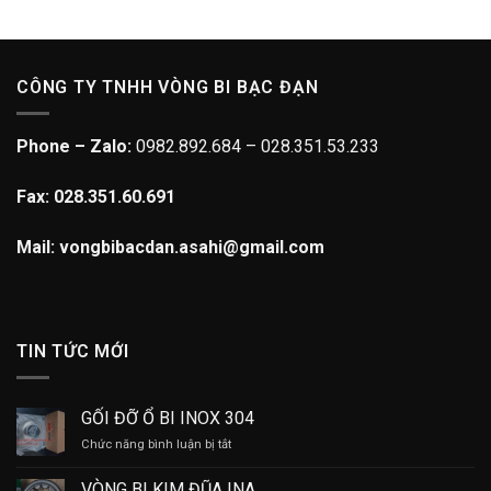
CÔNG TY TNHH VÒNG BI BẠC ĐẠN
Phone – Zalo:
0982.892.684 – 028.351.53.233
Fax: 028.351.60.691
Mail: vongbibacdan.asahi@gmail.com
TIN TỨC MỚI
GỐI ĐỠ Ổ BI INOX 304
ở
Chức năng bình luận bị tắt
GỐI
ĐỠ
VÒNG BI KIM ĐŨA INA