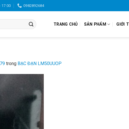
- 17:00
0982892684
TRANG CHỦ
SẢN PHẨM
GIỚI 
779
trong
BẠC ĐẠN LM50UUOP