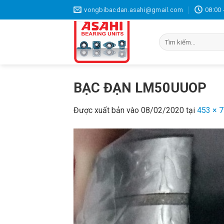
Bỏ
vongbibacdan.asahi@gmail.com
08:00 
qua
nội
Tìm
dung
kiếm:
BẠC ĐẠN LM50UUOP
Được xuất bản vào
08/02/2020
tại
453 × 