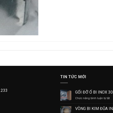
TIN TỨC MỚI
.233
GỐI ĐỠ Ổ BI INOX 3
ở
Chức năng bình luận bị tắt
GỐ
Đ
VÒNG BI KIM ĐŨA I
Ổ