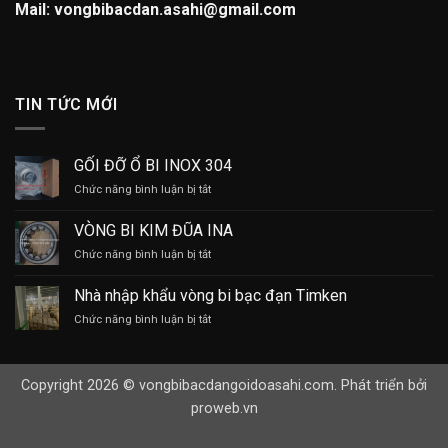
Mail: vongbibacdan.asahi@gmail.com
TIN TỨC MỚI
GỐI ĐỠ Ổ BI INOX 304
ở
Chức năng bình luận bị tắt
GỐI
ĐỠ
VÒNG BI KIM ĐŨA INA
Ổ
ở
Chức năng bình luận bị tắt
BI
VÒNG
INOX
BI
304
Nhà nhập khẩu vòng bi bạc đạn Timken
KIM
ở
Chức năng bình luận bị tắt
ĐŨA
Nhà
INA
nhập
khẩu
Copyright 2026 © vongbibacdangoidoasahi.com. Phát triển bởi
vòng
bi
proweb.vn
bạc
đạn