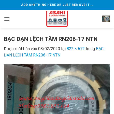
Bỏ
ADD ANYTHING HERE OR JUST REMOVE IT...
qua
nội
dung
BẠC ĐẠN LỆCH TÂM RN206-17 NTN
Được xuất bản vào
08/02/2020
tại
822 × 672
trong
BẠC
ĐẠN LỆCH TÂM RN206-17 NTN