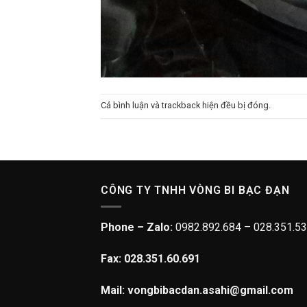
Cả bình luận và trackback hiện đều bị đóng.
CÔNG TY TNHH VÒNG BI BẠC ĐẠN
Phone – Zalo:
0982.892.684 – 028.351.53
Fax: 028.351.60.691
Mail: vongbibacdan.asahi@gmail.com