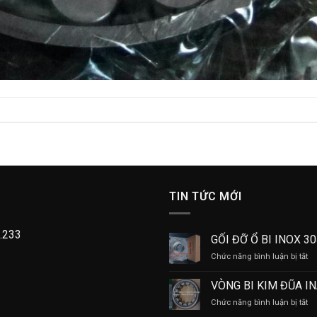
TIN TỨC MỚI
.233
GỐI ĐỠ Ổ BI INOX 3
ở
Chức năng bình luận bị tắt
GỐ
Đ
VÒNG BI KIM ĐŨA I
Ổ
ở
Chức năng bình luận bị tắt
BI
V
IN