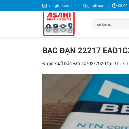
Bỏ
vongbibacdan.asahi@gmail.com
08:00 
qua
nội
Tìm
dung
kiếm:
BẠC ĐẠN 22217 EAD1C
Được xuất bản vào
10/02/2020
tại
911 × 