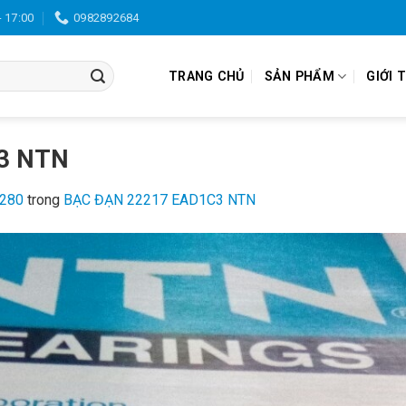
- 17:00
0982892684
TRANG CHỦ
SẢN PHẨM
GIỚI 
3 NTN
1280
trong
BẠC ĐẠN 22217 EAD1C3 NTN