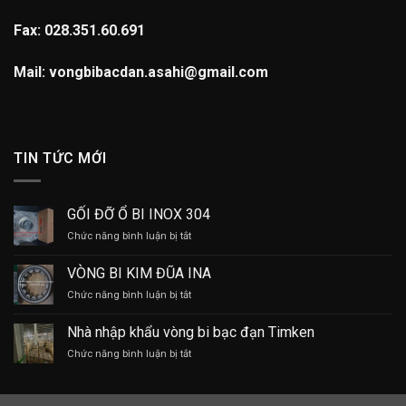
Fax: 028.351.60.691
Mail: vongbibacdan.asahi@gmail.com
TIN TỨC MỚI
GỐI ĐỠ Ổ BI INOX 304
ở
Chức năng bình luận bị tắt
GỐI
ĐỠ
VÒNG BI KIM ĐŨA INA
Ổ
ở
Chức năng bình luận bị tắt
BI
VÒNG
INOX
BI
304
Nhà nhập khẩu vòng bi bạc đạn Timken
KIM
ở
Chức năng bình luận bị tắt
ĐŨA
Nhà
INA
nhập
khẩu