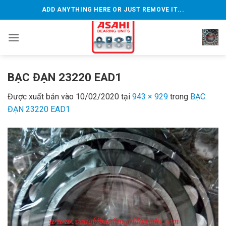
Bỏ
ADD ANYTHING HERE OR JUST REMOVE IT...
qua
nội
dung
BẠC ĐẠN 23220 EAD1
Được xuất bản vào
10/02/2020
tại
943 × 929
trong
BẠC
ĐẠN 23220 EAD1