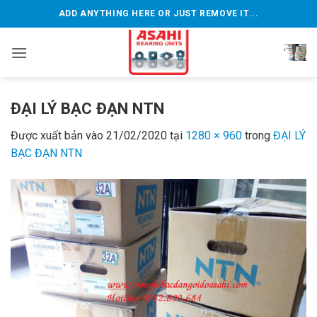
Bỏ
ADD ANYTHING HERE OR JUST REMOVE IT...
qua
nội
dung
ĐẠI LÝ BẠC ĐẠN NTN
Được xuất bản vào
21/02/2020
tại
1280 × 960
trong
ĐẠI LÝ
BẠC ĐẠN NTN