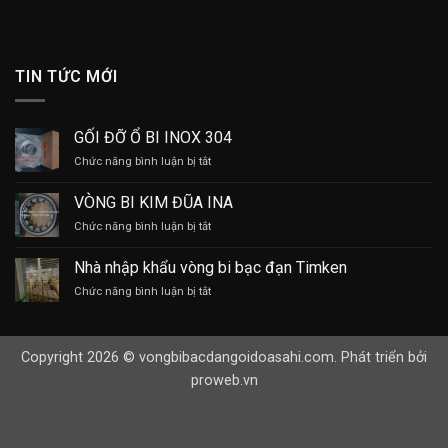
TIN TỨC MỚI
GỐI ĐỠ Ổ BI INOX 304
ở
Chức năng bình luận bị tắt
GỐI
ĐỠ
VÒNG BI KIM ĐŨA INA
Ổ
ở
Chức năng bình luận bị tắt
BI
VÒNG
INOX
BI
304
Nhà nhập khẩu vòng bi bạc đạn Timken
KIM
ở
Chức năng bình luận bị tắt
ĐŨA
Nhà
INA
nhập
khẩu
Copyright 2026 © vongbibacdangoidoasahi.com. Phát triển bởi
vòng
bi
proweb.vn
bạc
đạn
Timken