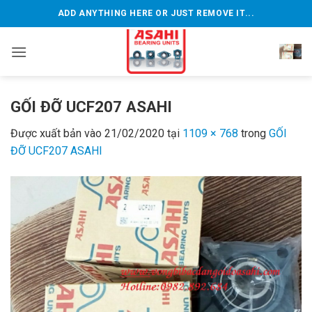
Bỏ
ADD ANYTHING HERE OR JUST REMOVE IT...
qua
nội
dung
GỐI ĐỠ UCF207 ASAHI
Được xuất bản vào
21/02/2020
tại
1109 × 768
trong
GỐI
ĐỠ UCF207 ASAHI