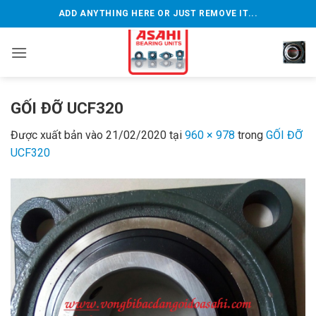
Bỏ
ADD ANYTHING HERE OR JUST REMOVE IT...
qua
nội
dung
GỐI ĐỠ UCF320
Được xuất bản vào
21/02/2020
tại
960 × 978
trong
GỐI ĐỠ
UCF320