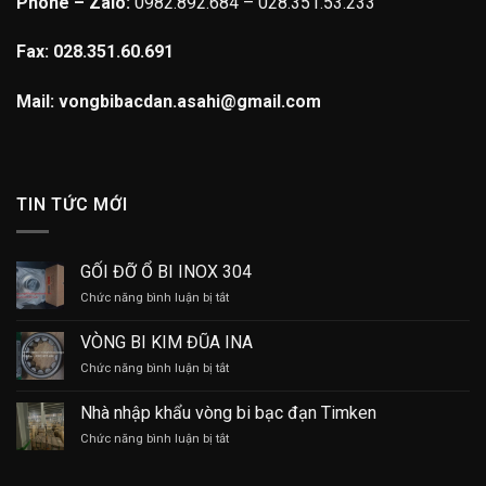
Phone – Zalo:
0982.892.684 – 028.351.53.233
Fax: 028.351.60.691
Mail: vongbibacdan.asahi@gmail.com
TIN TỨC MỚI
GỐI ĐỠ Ổ BI INOX 304
ở
Chức năng bình luận bị tắt
GỐI
ĐỠ
VÒNG BI KIM ĐŨA INA
Ổ
ở
Chức năng bình luận bị tắt
BI
VÒNG
INOX
BI
304
Nhà nhập khẩu vòng bi bạc đạn Timken
KIM
ở
Chức năng bình luận bị tắt
ĐŨA
Nhà
INA
nhập