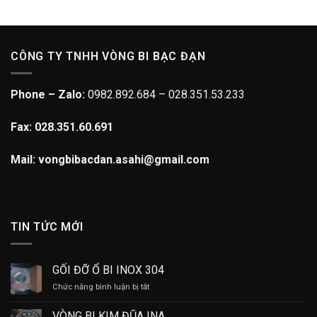
CÔNG TY TNHH VÒNG BI BẠC ĐẠN
Phone – Zalo:
0982.892.684 – 028.351.53.233
Fax: 028.351.60.691
Mail: vongbibacdan.asahi@gmail.com
TIN TỨC MỚI
GỐI ĐỠ Ổ BI INOX 304
ở
Chức năng bình luận bị tắt
GỐI
ĐỠ
VÒNG BI KIM ĐŨA INA