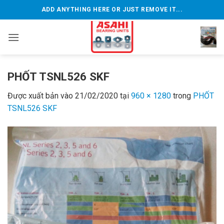
Bỏ
ADD ANYTHING HERE OR JUST REMOVE IT...
qua
nội
dung
PHỐT TSNL526 SKF
Được xuất bản vào
21/02/2020
tại
960 × 1280
trong
PHỐT
TSNL526 SKF