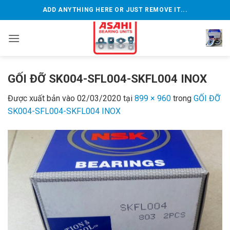
Bỏ
ADD ANYTHING HERE OR JUST REMOVE IT...
qua
nội
dung
GỐI ĐỠ SK004-SFL004-SKFL004 INOX
Được xuất bản vào
02/03/2020
tại
899 × 960
trong
GỐI ĐỠ
SK004-SFL004-SKFL004 INOX