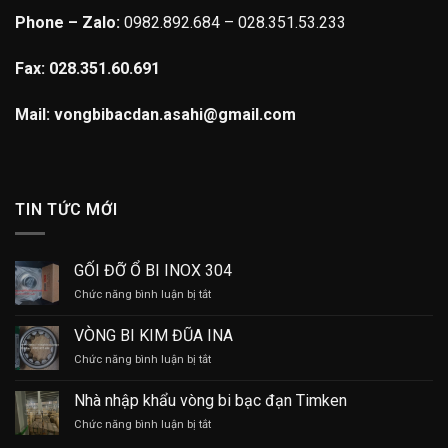
Phone – Zalo:
0982.892.684 – 028.351.53.233
Fax: 028.351.60.691
Mail: vongbibacdan.asahi@gmail.com
TIN TỨC MỚI
GỐI ĐỠ Ổ BI INOX 304
ở
Chức năng bình luận bị tắt
GỐI
ĐỠ
VÒNG BI KIM ĐŨA INA
Ổ
ở
Chức năng bình luận bị tắt
BI
VÒNG
INOX
BI
304
Nhà nhập khẩu vòng bi bạc đạn Timken
KIM
ở
Chức năng bình luận bị tắt
ĐŨA
Nhà
INA