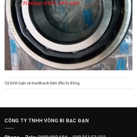
Cả bình luận và trackback hiện đều bị đóng.
CÔNG TY TNHH VÒNG BI BẠC ĐẠN