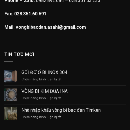
Phone – Zalo:
0982.892.684 – 028.351.53.233
Fax: 028.351.60.691
Mail: vongbibacdan.asahi@gmail.com
TIN TỨC MỚI
GỐI ĐỠ Ổ BI INOX 304
ở
Chức năng bình luận bị tắt
GỐI
ĐỠ
VÒNG BI KIM ĐŨA INA
Ổ
ở
Chức năng bình luận bị tắt
BI
VÒNG
INOX
BI
304
Nhà nhập khẩu vòng bi bạc đạn Timken
KIM
ở
Chức năng bình luận bị tắt
ĐŨA
Nhà
INA
nhập