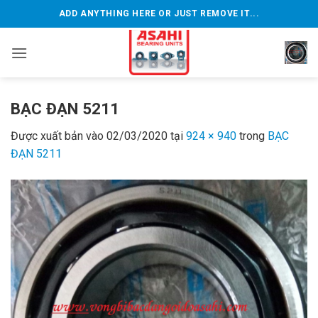
Bỏ
ADD ANYTHING HERE OR JUST REMOVE IT...
qua
nội
dung
BẠC ĐẠN 5211
Được xuất bản vào
02/03/2020
tại
924 × 940
trong
BẠC
ĐẠN 5211