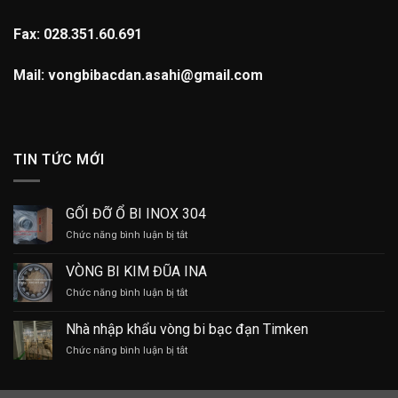
Fax: 028.351.60.691
Mail: vongbibacdan.asahi@gmail.com
TIN TỨC MỚI
GỐI ĐỠ Ổ BI INOX 304
ở
Chức năng bình luận bị tắt
GỐI
ĐỠ
VÒNG BI KIM ĐŨA INA
Ổ
ở
Chức năng bình luận bị tắt
BI
VÒNG
INOX
BI
304
Nhà nhập khẩu vòng bi bạc đạn Timken
KIM
ở
Chức năng bình luận bị tắt
ĐŨA
Nhà
INA
nhập
khẩu