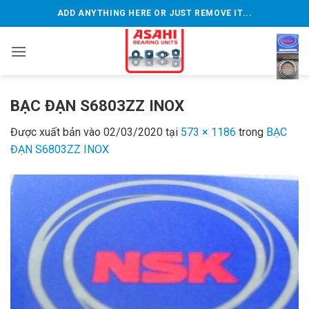
Bỏ
ADD ANYTHING HERE OR JUST REMOVE IT...
qua
nội
dung
BẠC ĐẠN S6803ZZ INOX
Được xuất bản vào
02/03/2020
tại
573 × 1186
trong
BẠC
ĐẠN S6803ZZ INOX