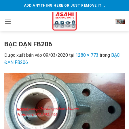
Bỏ
ADD ANYTHING HERE OR JUST REMOVE IT...
qua
nội
dung
BẠC ĐẠN FB206
Được xuất bản vào
09/03/2020
tại
1280 × 773
trong
BẠC
ĐẠN FB206