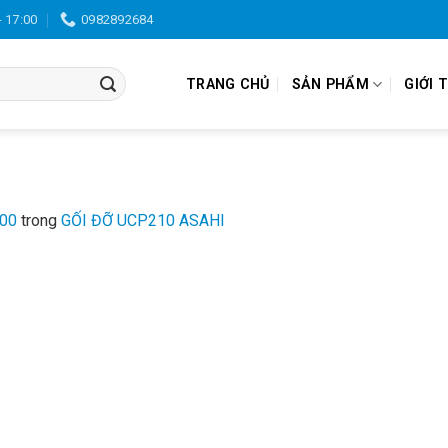
- 17:00
0982892684
TRANG CHỦ
SẢN PHẨM
GIỚI 
300
trong
GỐI ĐỠ UCP210 ASAHI