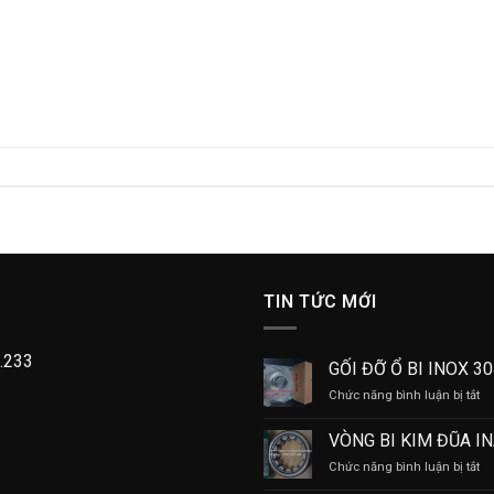
TIN TỨC MỚI
.233
GỐI ĐỠ Ổ BI INOX 3
ở
Chức năng bình luận bị tắt
GỐ
Đ
VÒNG BI KIM ĐŨA I
Ổ
ở
Chức năng bình luận bị tắt
BI
V
IN