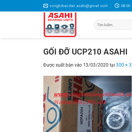
Bỏ
vongbibacdan.asahi@gmail.com
08:00 
qua
nội
Tìm
dung
kiếm:
GỐI ĐỠ UCP210 ASAHI
Được xuất bản vào
13/03/2020
tại
300 × 