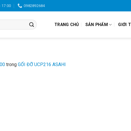
- 17:00
0982892684
TRANG CHỦ
SẢN PHẨM
GIỚI 
300
trong
GỐI ĐỠ UCP216 ASAHI