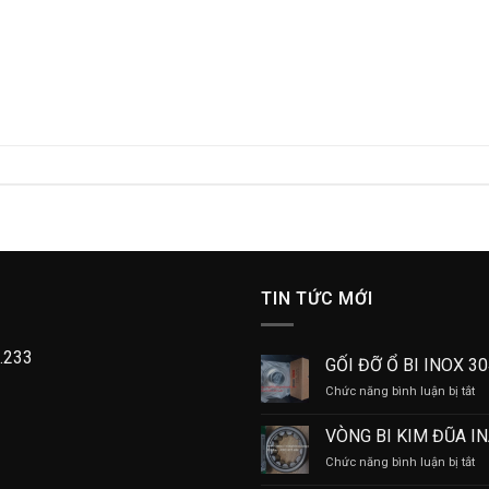
TIN TỨC MỚI
.233
GỐI ĐỠ Ổ BI INOX 3
ở
Chức năng bình luận bị tắt
GỐ
Đ
VÒNG BI KIM ĐŨA I
Ổ
ở
Chức năng bình luận bị tắt
BI
V
IN