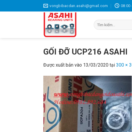
Bỏ
vongbibacdan.asahi@gmail.com
08:00 
qua
nội
Tìm
dung
kiếm:
GỐI ĐỠ UCP216 ASAHI
Được xuất bản vào
13/03/2020
tại
300 × 