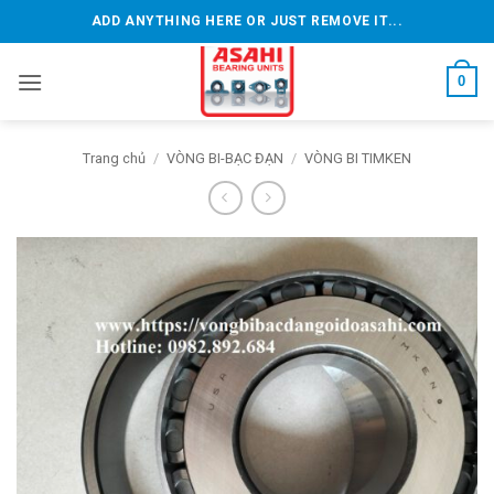
Bỏ
ADD ANYTHING HERE OR JUST REMOVE IT...
qua
nội
0
dung
Trang chủ
/
VÒNG BI-BẠC ĐẠN
/
VÒNG BI TIMKEN