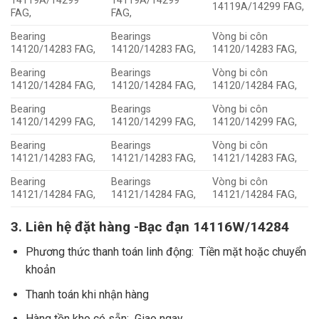
14119A/14299
14119A/14299
14119A/14299 FAG,
FAG,
FAG,
Bearing
Bearings
Vòng bi côn
14120/14283 FAG,
14120/14283 FAG,
14120/14283 FAG,
Bearing
Bearings
Vòng bi côn
14120/14284 FAG,
14120/14284 FAG,
14120/14284 FAG,
Bearing
Bearings
Vòng bi côn
14120/14299 FAG,
14120/14299 FAG,
14120/14299 FAG,
Bearing
Bearings
Vòng bi côn
14121/14283 FAG,
14121/14283 FAG,
14121/14283 FAG,
Bearing
Bearings
Vòng bi côn
14121/14284 FAG,
14121/14284 FAG,
14121/14284 FAG,
3. Liên hệ đặt hàng -Bạc đạn 14116W/14284
Phương thức thanh toán linh động: Tiền mặt hoặc chuyển
khoản
Thanh toán khi nhận hàng
Hàng tồn kho có sẵn: Giao ngay