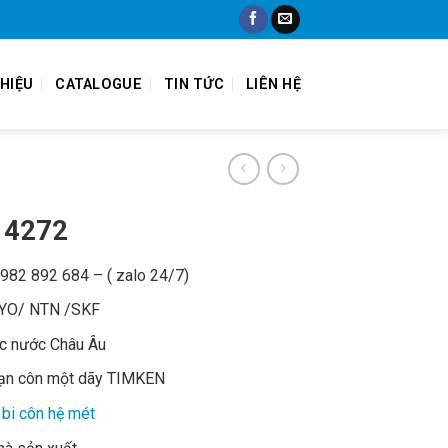
THIỆU
CATALOGUE
TIN TỨC
LIÊN HỆ
14272
 0982 892 684 – ( zalo 24/7)
OYO/ NTN /SKF
ác nước Châu Âu
đạn côn một dãy TIMKEN
bi côn hệ mét