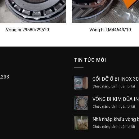
Vòng bi 29580/29520
Vòng bi LM44643/10
TIN TỨC MỚI
.233
GỐI ĐỠ Ổ BI INOX 3
ở
Chức năng bình luận bị tắt
GỐ
Đ
VÒNG BI KIM ĐŨA I
Ổ
ở
Chức năng bình luận bị tắt
BI
V
IN
BI
30
Nhà nhập khẩu vòng 
KI
ở
Chức năng bình luận bị tắt
Đ
Nh
IN
nh