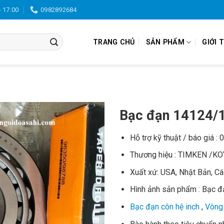
- 17:00
0982892684
TRANG CHỦ
SẢN PHẨM
GIỚI 
Bạc đạn 14124/
Hỗ trợ kỹ thuật / báo giá :
Thương hiệu : TIMKEN /K
Xuất xứ: USA, Nhật Bản, C
Hình ảnh sản phẩm : Bạc 
Bạc đạn côn hệ inch
,
Vòng 