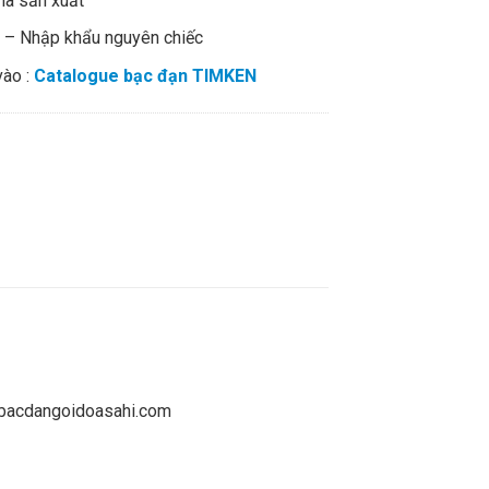
hà sản xuất
% – Nhập khẩu nguyên chiếc
vào :
Catalogue bạc đạn TIMKEN
gbibacdangoidoasahi.com