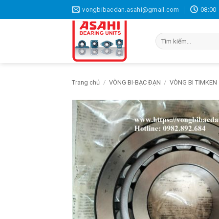
Bỏ
vongbibacdan.asahi@gmail.com
08:00 
qua
nội
Tìm
dung
kiếm:
Trang chủ
/
VÒNG BI-BẠC ĐẠN
/
VÒNG BI TIMKEN