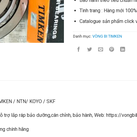
Bào hành theo tiêu chuẩn n
Tình trang : Hàng mới 100
Catalogue sản phẩm click 
Danh mục:
VÒNG BI TIMKEN
IMKEN / NTN/ KOYO / SKF
 hỗ trợ lắp ráp bảo dưỡng,cân chỉnh, bảo hành, Web: https://von
ng chính hãng