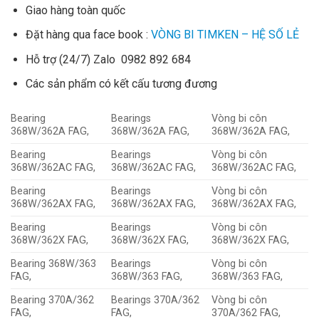
Giao hàng toàn quốc
Đặt hàng qua face book :
VÒNG BI TIMKEN – HỆ SỐ LẺ
Hỗ trợ (24/7) Zalo 0982 892 684
Các sản phẩm có kết cấu tương đương
Bearing
Bearings
Vòng bi côn
368W/362A FAG,
368W/362A FAG,
368W/362A FAG,
Bearing
Bearings
Vòng bi côn
368W/362AC FAG,
368W/362AC FAG,
368W/362AC FAG,
Bearing
Bearings
Vòng bi côn
368W/362AX FAG,
368W/362AX FAG,
368W/362AX FAG,
Bearing
Bearings
Vòng bi côn
368W/362X FAG,
368W/362X FAG,
368W/362X FAG,
Bearing 368W/363
Bearings
Vòng bi côn
FAG,
368W/363 FAG,
368W/363 FAG,
Bearing 370A/362
Bearings 370A/362
Vòng bi côn
FAG,
FAG,
370A/362 FAG,