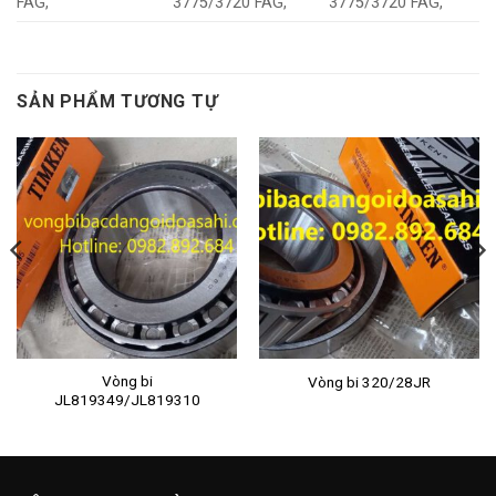
FAG,
3775/3720 FAG,
3775/3720 FAG,
SẢN PHẨM TƯƠNG TỰ
Vòng bi
Vòng bi 320/28JR
JL819349/JL819310