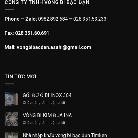
CÔNG TY TNHH VÒNG BI BẠC ĐẠN
Phone – Zalo:
0982.892.684 – 028.351.53.233
Fax: 028.351.60.691
Mail: vongbibacdan.asahi@gmail.com
TIN TỨC MỚI
GỐI ĐỠ Ổ BI INOX 304
ở
Chức năng bình luận bị tắt
GỐI
ĐỠ
VÒNG BI KIM ĐŨA INA
Ổ
ở
Chức năng bình luận bị tắt
BI
VÒNG
INOX
BI
304
Nhà nhập khẩu vòng bi bạc đạn Timken