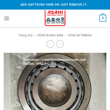
Bỏ
ADD ANYTHING HERE OR JUST REMOVE IT...
qua
nội
0
dung
Trang chủ
/
VÒNG BI-BẠC ĐẠN
/
VÒNG BI TIMKEN