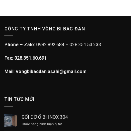
CÔNG TY TNHH VÒNG BI BẠC ĐẠN
Phone – Zalo:
0982.892.684 – 028.351.53.233
Fax: 028.351.60.691
Mail: vongbibacdan.asahi@gmail.com
TIN TỨC MỚI
GỐI ĐỠ Ổ BI INOX 304
ở
Chức năng bình luận bị tắt
GỐI