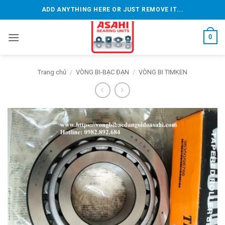
Bỏ
ADD ANYTHING HERE OR JUST REMOVE IT...
qua
nội
0
dung
Trang chủ
/
VÒNG BI-BẠC ĐẠN
/
VÒNG BI TIMKEN