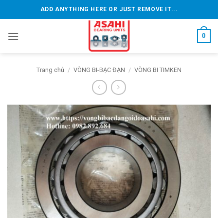
Bỏ
ADD ANYTHING HERE OR JUST REMOVE IT...
qua
nội
0
dung
Trang chủ
/
VÒNG BI-BẠC ĐẠN
/
VÒNG BI TIMKEN