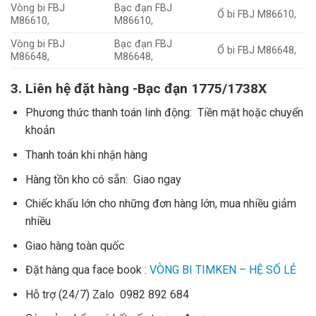
Vòng bi FBJ
Bạc đạn FBJ
Ổ bi FBJ M86610,
M86610,
M86610,
Vòng bi FBJ
Bạc đạn FBJ
Ổ bi FBJ M86648,
M86648,
M86648,
3. Liên hệ đặt hàng -Bạc đạn 1775/1738X
Phương thức thanh toán linh động: Tiền mặt hoặc chuyển
khoản
Thanh toán khi nhận hàng
Hàng tồn kho có sẵn: Giao ngay
Chiếc khấu lớn cho những đơn hàng lớn, mua nhiều giảm
nhiều
Giao hàng toàn quốc
Đặt hàng qua face book :
VÒNG BI TIMKEN – HỆ SỐ LẺ
Hỗ trợ (24/7) Zalo 0982 892 684