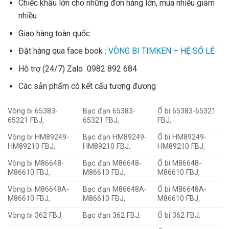
Chiếc khấu lớn cho những đơn hàng lớn, mua nhiều giảm
nhiều
Giao hàng toàn quốc
Đặt hàng qua face book :
VÒNG BI TIMKEN – HỆ SỐ LẺ
Hỗ trợ (24/7) Zalo 0982 892 684
Các sản phẩm có kết cấu tương đương
Vòng bi 65383-
Bạc đạn 65383-
Ổ bi 65383-65321
65321 FBJ,
65321 FBJ,
FBJ,
Vòng bi HM89249-
Bạc đạn HM89249-
Ổ bi HM89249-
HM89210 FBJ,
HM89210 FBJ,
HM89210 FBJ,
Vòng bi M86648-
Bạc đạn M86648-
Ổ bi M86648-
M86610 FBJ,
M86610 FBJ,
M86610 FBJ,
Vòng bi M86648A-
Bạc đạn M86648A-
Ổ bi M86648A-
M86610 FBJ,
M86610 FBJ,
M86610 FBJ,
Vòng bi 362 FBJ,
Bạc đạn 362 FBJ,
Ổ bi 362 FBJ,