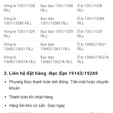
Vòng bi 1351/1328
Bạc đạn 1351/1328
Ổ bi 1351/1328
FBJ,
FBJ,
FBJ,
Vòng bi
Bạc đạn
Ổ bi 1351/1328X
1351/1328X FBJ,
1351/1328X FBJ,
FBJ,
Vòng bi 1351/1329
Bạc đạn 1351/1329
Ổ bi 1351/1329
FBJ,
FBJ,
FBJ,
Vòng bi
Bạc đạn
Ổ bi 13682/13621
13682/13621 FBJ,
13682/13621 FBJ,
FBJ,
Vòng bi
Bạc đạn
Ổ bi 13682/13621A
13682/13621A FBJ,
13682/13621A FBJ,
FBJ,
3. Liên hệ đặt hàng -Bạc đạn 19143/19269
Phương thức thanh toán linh động: Tiền mặt hoặc chuyển
khoản
Thanh toán khi nhận hàng
Hàng tồn kho có sẵn: Giao ngay