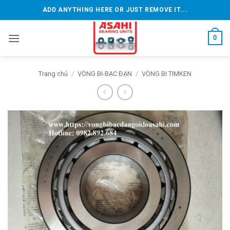
Bỏ
ADD ANYTHING HERE OR JUST REMOVE IT...
qua
nội
0
dung
Trang chủ
/
VÒNG BI-BẠC ĐẠN
/
VÒNG BI TIMKEN