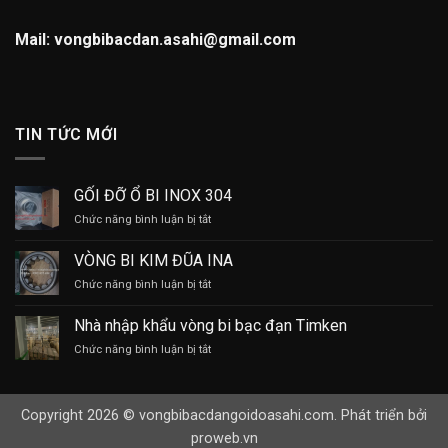
Mail: vongbibacdan.asahi@gmail.com
TIN TỨC MỚI
GỐI ĐỠ Ổ BI INOX 304
ở
Chức năng bình luận bị tắt
GỐI
ĐỠ
VÒNG BI KIM ĐŨA INA
Ổ
ở
Chức năng bình luận bị tắt
BI
VÒNG
INOX
BI
304
Nhà nhập khẩu vòng bi bạc đạn Timken
KIM
ở
Chức năng bình luận bị tắt
ĐŨA
Nhà
INA
nhập
khẩu
Copyright 2026 © vongbibacdangoidoasahi.com. Phát triển bởi
vòng
bi
proweb.vn