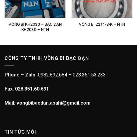
VÒNG BI KH2030 – BẠC ĐẠN
VÒNG BI 2211-S-K – NTN
KH2030 – NTN
CÔNG TY TNHH VÒNG BI BẠC ĐẠN
Phone – Zalo:
0982.892.684 – 028.351.53.233
Fax: 028.351.60.691
Mail: vongbibacdan.asahi@gmail.com
TIN TỨC MỚI