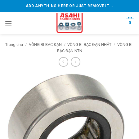
Bỏ
ADD ANYTHING HERE OR JUST REMOVE IT...
qua
nội
0
dung
Trang chủ
/
VÒNG BI-BẠC ĐẠN
/
VÒNG BI-BẠC ĐẠN NHẬT
/
VÒNG BI-
BẠC ĐẠN NTN