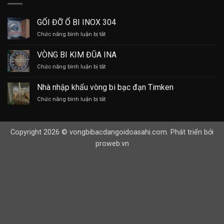
GỐI ĐỠ Ổ BI INOX 304
ở
Chức năng bình luận bị tắt
GỐI
ĐỠ
VÒNG BI KIM ĐŨA INA
Ổ
ở
Chức năng bình luận bị tắt
BI
VÒNG
INOX
BI
304
Nhà nhập khẩu vòng bi bạc đạn Timken
KIM
ở
Chức năng bình luận bị tắt
ĐŨA
Nhà
INA
nhập
khẩu
Copyright 2026 © vongbibacdangoidoasahi.com. Phát triển bởi
vòng
bi
proweb.vn
bạc
đạn
Timken