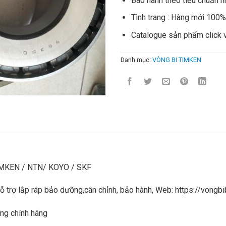
Bào hành theo tiêu chuẩn n
Tình trang : Hàng mới 100
Catalogue sản phẩm click 
Danh mục:
VÒNG BI TIMKEN
IMKEN / NTN/ KOYO / SKF
 hỗ trợ lắp ráp bảo dưỡng,cân chỉnh, bảo hành, Web: https://von
ng chính hãng