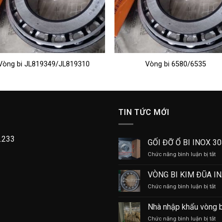
Vòng bi JL819349/JL819310
Vòng bi 6580/6535
TIN TỨC MỚI
.233
GỐI ĐỠ Ổ BI INOX 3
ở
Chức năng bình luận bị tắt
GỐ
Đ
VÒNG BI KIM ĐŨA I
Ổ
ở
Chức năng bình luận bị tắt
BI
V
IN
BI
30
Nhà nhập khẩu vòng 
KI
ở
Chức năng bình luận bị tắt
Đ