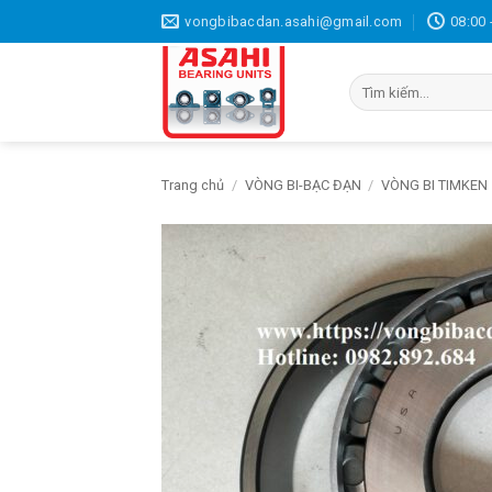
Bỏ
vongbibacdan.asahi@gmail.com
08:00 
qua
nội
Tìm
dung
kiếm:
Trang chủ
/
VÒNG BI-BẠC ĐẠN
/
VÒNG BI TIMKEN