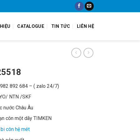
THIỆU
CATALOGUE
TIN TỨC
LIÊN HỆ
25518
 0982 892 684 – ( zalo 24/7)
OYO/ NTN /SKF
ác nước Châu Âu
đạn côn một dãy TIMKEN
bi côn hệ mét