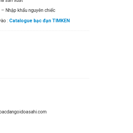
hà sản xuất
% – Nhập khẩu nguyên chiếc
vào :
Catalogue bạc đạn TIMKEN
gbibacdangoidoasahi.com