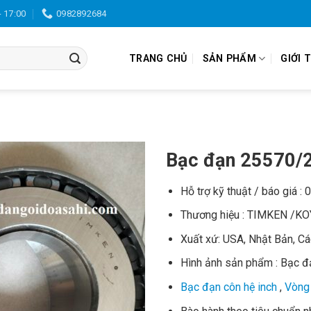
- 17:00
0982892684
TRANG CHỦ
SẢN PHẨM
GIỚI 
Bạc đạn 25570/
Hỗ trợ kỹ thuật / báo giá :
Thương hiệu : TIMKEN /K
Xuất xứ: USA, Nhật Bản, C
Hình ảnh sản phẩm : Bạc 
Bạc đạn côn hệ inch
,
Vòng 