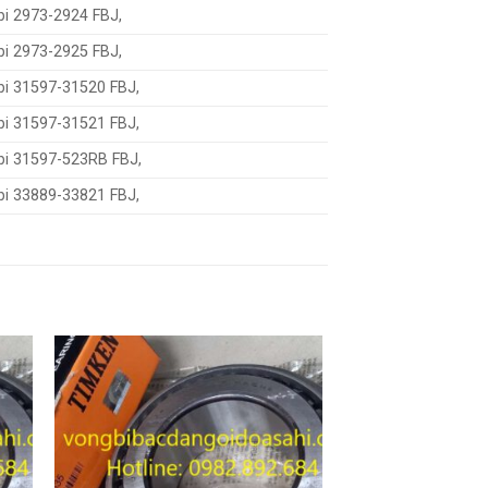
bi 2973-2924 FBJ,
bi 2973-2925 FBJ,
bi 31597-31520 FBJ,
bi 31597-31521 FBJ,
bi 31597-523RB FBJ,
bi 33889-33821 FBJ,