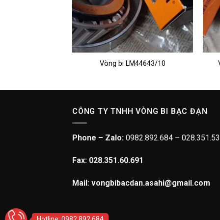
42350/42584
Vòng bi LM44643/10
CÔNG TY TNHH VÒNG BI BẠC ĐẠN
Phone – Zalo:
0982.892.684 – 028.351.53
Fax: 028.351.60.691
Mail: vongbibacdan.asahi@gmail.com
Hotline: 0982.892.684