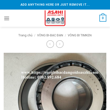
Bỏ
ADD ANYTHING HERE OR JUST REMOVE IT...
qua
nội
0
dung
Trang chủ
/
VÒNG BI-BẠC ĐẠN
/
VÒNG BI TIMKEN