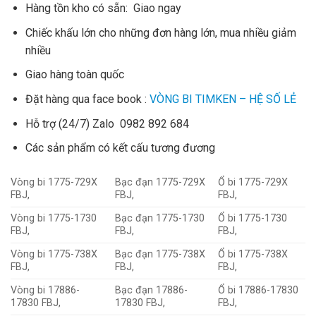
Hàng tồn kho có sẵn: Giao ngay
Chiếc khấu lớn cho những đơn hàng lớn, mua nhiều giảm
nhiều
Giao hàng toàn quốc
Đặt hàng qua face book :
VÒNG BI TIMKEN – HỆ SỐ LẺ
Hỗ trợ (24/7) Zalo 0982 892 684
Các sản phẩm có kết cấu tương đương
Vòng bi 1775-729X
Bạc đạn 1775-729X
Ổ bi 1775-729X
FBJ,
FBJ,
FBJ,
Vòng bi 1775-1730
Bạc đạn 1775-1730
Ổ bi 1775-1730
FBJ,
FBJ,
FBJ,
Vòng bi 1775-738X
Bạc đạn 1775-738X
Ổ bi 1775-738X
FBJ,
FBJ,
FBJ,
Vòng bi 17886-
Bạc đạn 17886-
Ổ bi 17886-17830
17830 FBJ,
17830 FBJ,
FBJ,