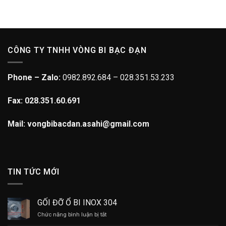
CÔNG TY TNHH VÒNG BI BẠC ĐẠN
Phone – Zalo:
0982.892.684 – 028.351.53.233
Fax: 028.351.60.691
Mail: vongbibacdan.asahi@gmail.com
TIN TỨC MỚI
GỐI ĐỠ Ổ BI INOX 304
ở
Chức năng bình luận bị tắt
GỐI