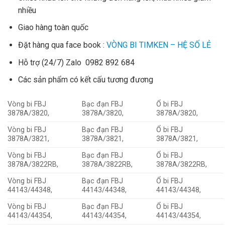
nhiều
Giao hàng toàn quốc
Đặt hàng qua face book :
VÒNG BI TIMKEN – HỆ SỐ LẺ
Hỗ trợ (24/7) Zalo 0982 892 684
Các sản phẩm có kết cấu tương đương
Vòng bi FBJ
Bạc đạn FBJ
Ổ bi FBJ
3878A/3820,
3878A/3820,
3878A/3820,
Vòng bi FBJ
Bạc đạn FBJ
Ổ bi FBJ
3878A/3821,
3878A/3821,
3878A/3821,
Vòng bi FBJ
Bạc đạn FBJ
Ổ bi FBJ
3878A/3822RB,
3878A/3822RB,
3878A/3822RB,
Vòng bi FBJ
Bạc đạn FBJ
Ổ bi FBJ
44143/44348,
44143/44348,
44143/44348,
Vòng bi FBJ
Bạc đạn FBJ
Ổ bi FBJ
44143/44354,
44143/44354,
44143/44354,