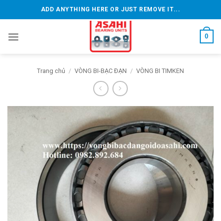
Bỏ
ADD ANYTHING HERE OR JUST REMOVE IT...
qua
nội
0
dung
Trang chủ
/
VÒNG BI-BẠC ĐẠN
/
VÒNG BI TIMKEN