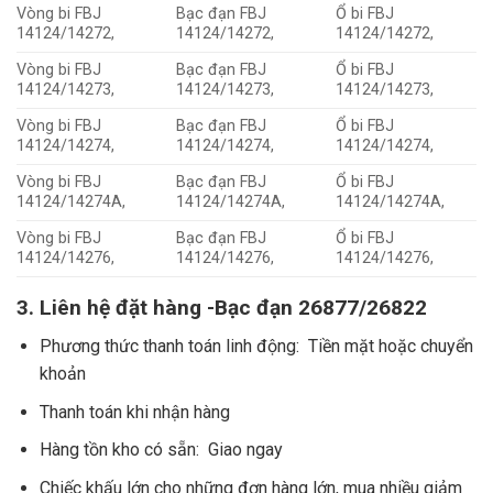
Vòng bi FBJ
Bạc đạn FBJ
Ổ bi FBJ
14124/14272,
14124/14272,
14124/14272,
Vòng bi FBJ
Bạc đạn FBJ
Ổ bi FBJ
14124/14273,
14124/14273,
14124/14273,
Vòng bi FBJ
Bạc đạn FBJ
Ổ bi FBJ
14124/14274,
14124/14274,
14124/14274,
Vòng bi FBJ
Bạc đạn FBJ
Ổ bi FBJ
14124/14274A,
14124/14274A,
14124/14274A,
Vòng bi FBJ
Bạc đạn FBJ
Ổ bi FBJ
14124/14276,
14124/14276,
14124/14276,
3. Liên hệ đặt hàng -Bạc đạn 26877/26822
Phương thức thanh toán linh động: Tiền mặt hoặc chuyển
khoản
Thanh toán khi nhận hàng
Hàng tồn kho có sẵn: Giao ngay
Chiếc khấu lớn cho những đơn hàng lớn, mua nhiều giảm