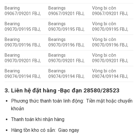
Bearing
Bearings
Vòng bi côn
09067/09201 FBJ,
09067/09201 FBJ,
09067/09201 FBJ,
Bearing
Bearings
Vòng bi côn
09070/09195 FBJ,
09070/09195 FBJ,
09070/09195 FBJ,
Bearing
Bearings
Vòng bi côn
09070/09196 FBJ,
09070/09196 FBJ,
09070/09196 FBJ,
Bearing
Bearings
Vòng bi côn
09070/09201 FBJ,
09070/09201 FBJ,
09070/09201 FBJ,
Bearing
Bearings
Vòng bi côn
09074/09194 FBJ,
09074/09194 FBJ,
09074/09194 FBJ,
3. Liên hệ đặt hàng -Bạc đạn 28580/28523
Phương thức thanh toán linh động: Tiền mặt hoặc chuyển
khoản
Thanh toán khi nhận hàng
Hàng tồn kho có sẵn: Giao ngay