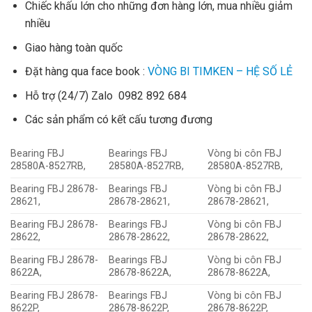
Chiếc khấu lớn cho những đơn hàng lớn, mua nhiều giảm
nhiều
Giao hàng toàn quốc
Đặt hàng qua face book :
VÒNG BI TIMKEN – HỆ SỐ LẺ
Hỗ trợ (24/7) Zalo 0982 892 684
Các sản phẩm có kết cấu tương đương
Bearing FBJ
Bearings FBJ
Vòng bi côn FBJ
28580A-8527RB,
28580A-8527RB,
28580A-8527RB,
Bearing FBJ 28678-
Bearings FBJ
Vòng bi côn FBJ
28621,
28678-28621,
28678-28621,
Bearing FBJ 28678-
Bearings FBJ
Vòng bi côn FBJ
28622,
28678-28622,
28678-28622,
Bearing FBJ 28678-
Bearings FBJ
Vòng bi côn FBJ
8622A,
28678-8622A,
28678-8622A,
Bearing FBJ 28678-
Bearings FBJ
Vòng bi côn FBJ
8622P,
28678-8622P,
28678-8622P,