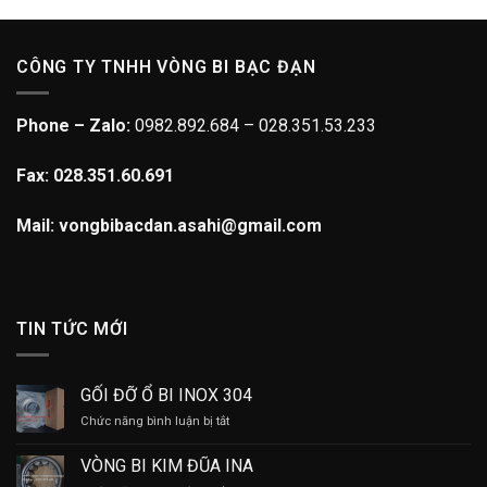
CÔNG TY TNHH VÒNG BI BẠC ĐẠN
Phone – Zalo:
0982.892.684 – 028.351.53.233
Fax: 028.351.60.691
Mail: vongbibacdan.asahi@gmail.com
TIN TỨC MỚI
GỐI ĐỠ Ổ BI INOX 304
ở
Chức năng bình luận bị tắt
GỐI
ĐỠ
VÒNG BI KIM ĐŨA INA
Ổ