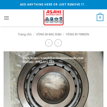
Bỏ
ADD ANYTHING HERE OR JUST REMOVE IT...
qua
nội
0
dung
Trang chủ
/
VÒNG BI-BẠC ĐẠN
/
VÒNG BI TIMKEN