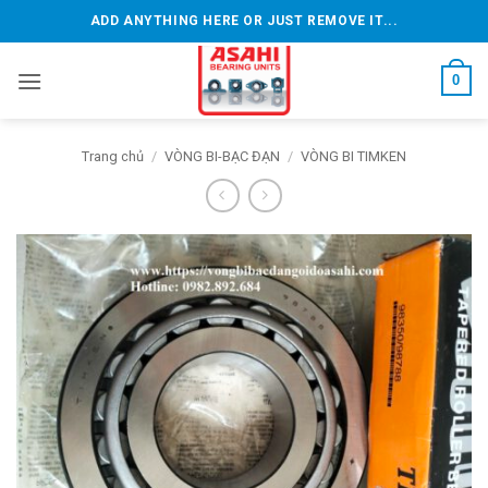
Bỏ
ADD ANYTHING HERE OR JUST REMOVE IT...
qua
nội
0
dung
Trang chủ
/
VÒNG BI-BẠC ĐẠN
/
VÒNG BI TIMKEN