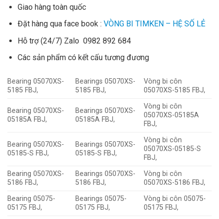
Giao hàng toàn quốc
Đặt hàng qua face book :
VÒNG BI TIMKEN – HỆ SỐ LẺ
Hỗ trợ (24/7) Zalo 0982 892 684
Các sản phẩm có kết cấu tương đương
Bearing 05070XS-
Bearings 05070XS-
Vòng bi côn
5185 FBJ,
5185 FBJ,
05070XS-5185 FBJ,
Vòng bi côn
Bearing 05070XS-
Bearings 05070XS-
05070XS-05185A
05185A FBJ,
05185A FBJ,
FBJ,
Vòng bi côn
Bearing 05070XS-
Bearings 05070XS-
05070XS-05185-S
05185-S FBJ,
05185-S FBJ,
FBJ,
Bearing 05070XS-
Bearings 05070XS-
Vòng bi côn
5186 FBJ,
5186 FBJ,
05070XS-5186 FBJ,
Bearing 05075-
Bearings 05075-
Vòng bi côn 05075-
05175 FBJ,
05175 FBJ,
05175 FBJ,