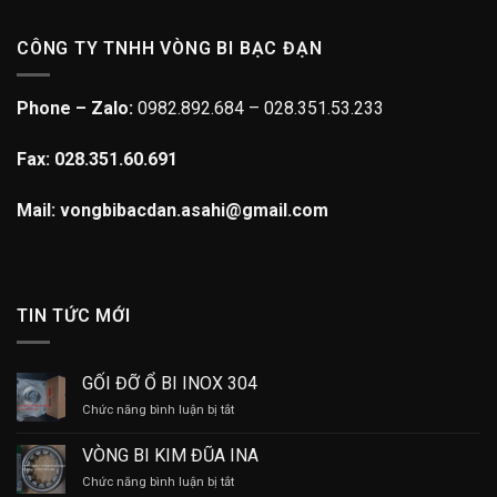
CÔNG TY TNHH VÒNG BI BẠC ĐẠN
Phone – Zalo:
0982.892.684 – 028.351.53.233
Fax: 028.351.60.691
Mail: vongbibacdan.asahi@gmail.com
TIN TỨC MỚI
GỐI ĐỠ Ổ BI INOX 304
ở
Chức năng bình luận bị tắt
GỐI
ĐỠ
VÒNG BI KIM ĐŨA INA
Ổ
ở
Chức năng bình luận bị tắt
BI