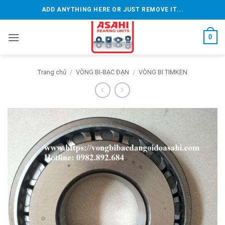
Bỏ
ADD ANYTHING HERE OR JUST REMOVE IT...
qua
nội
0
dung
Trang chủ
/
VÒNG BI-BẠC ĐẠN
/
VÒNG BI TIMKEN