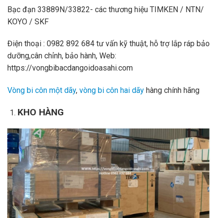
Bạc đạn 33889N/33822- các thương hiệu TIMKEN / NTN/
KOYO / SKF
Điện thoại : 0982 892 684 tư vấn kỹ thuật, hỗ trợ lắp ráp bảo
dưỡng,cân chỉnh, bảo hành, Web:
https://vongbibacdangoidoasahi.com
Vòng bi côn một dãy
,
vòng bi côn hai dãy
hàng chính hãng
KHO HÀNG