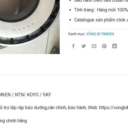
Bào hành theo tiêu chuẩn n
Tình trang : Hàng mới 100
Catalogue sản phẩm click 
Danh mục:
VÒNG BI TIMKEN
IMKEN / NTN/ KOYO / SKF
 hỗ trợ lắp ráp bảo dưỡng,cân chỉnh, bảo hành, Web: https://von
ng chính hãng