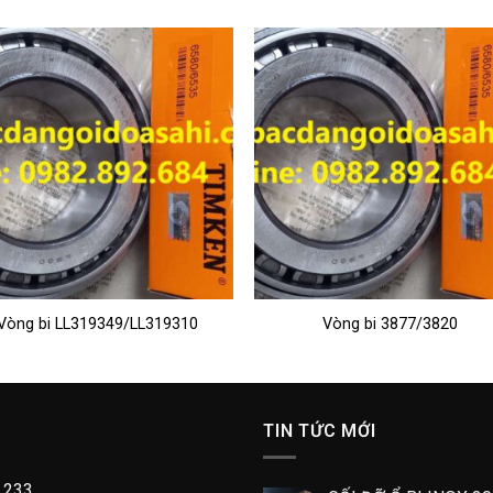
Vòng bi LL319349/LL319310
Vòng bi 3877/3820
TIN TỨC MỚI
.233