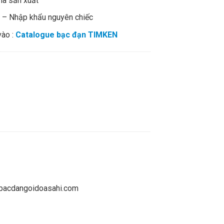
hà sản xuất
% – Nhập khẩu nguyên chiếc
vào :
Catalogue bạc đạn TIMKEN
gbibacdangoidoasahi.com