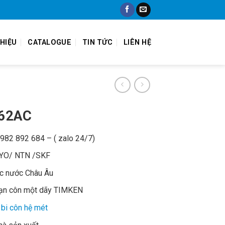
THIỆU
CATALOGUE
TIN TỨC
LIÊN HỆ
362AC
 0982 892 684 – ( zalo 24/7)
OYO/ NTN /SKF
ác nước Châu Âu
đạn côn một dãy TIMKEN
bi côn hệ mét