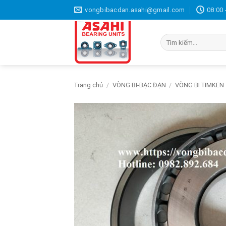
Bỏ
vongbibacdan.asahi@gmail.com
08:00 
qua
nội
Tìm
dung
kiếm:
Trang chủ
/
VÒNG BI-BẠC ĐẠN
/
VÒNG BI TIMKEN