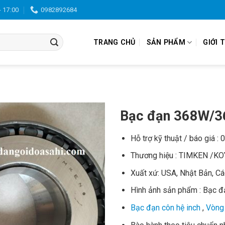
- 17:00
0982892684
TRANG CHỦ
SẢN PHẨM
GIỚI 
Bạc đạn 368W/
Hỗ trợ kỹ thuật / báo giá :
Thương hiệu : TIMKEN /K
Xuất xứ: USA, Nhật Bản, C
Hình ảnh sản phẩm : Bạc 
Bạc đạn côn hệ inch
,
Vòng 