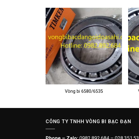
04948/JLM104910
Vòng bi 6580/6535
CÔNG TY TNHH VÒNG BI BẠC ĐẠN
Phone – Zalo:
0982.892.684 – 028.351.53